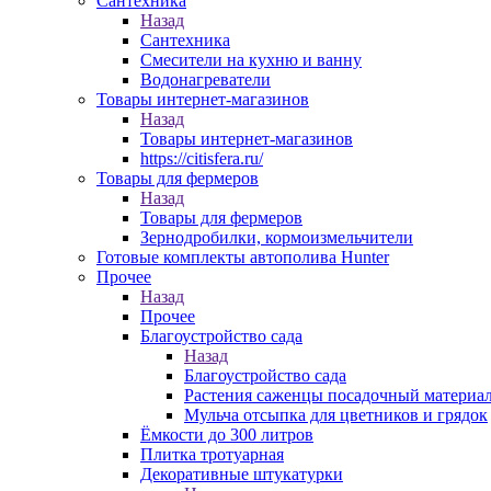
Сантехника
Назад
Сантехника
Смесители на кухню и ванну
Водонагреватели
Товары интернет-магазинов
Назад
Товары интернет-магазинов
https://citisfera.ru/
Товары для фермеров
Назад
Товары для фермеров
Зернодробилки, кормоизмельчители
Готовые комплекты автополива Hunter
Прочее
Назад
Прочее
Благоустройство сада
Назад
Благоустройство сада
Растения саженцы посадочный материа
Мульча отсыпка для цветников и грядок
Ёмкости до 300 литров
Плитка тротуарная
Декоративные штукатурки