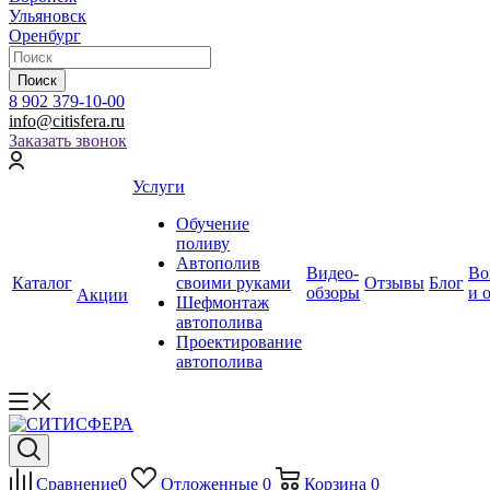
Ульяновск
Оренбург
Поиск
8 902 379-10-00
info@citisfera.ru
Заказать звонок
Услуги
Обучение
поливу
Автополив
Видео-
Во
Каталог
своими руками
Отзывы
Блог
обзоры
и 
Акции
Шефмонтаж
автополива
Проектирование
автополива
Сравнение
0
Отложенные
0
Корзина
0