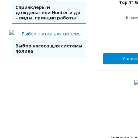
Top 1" ¼ 
Спринклеры и
дождеватели Hunter и др.
– виды, принцип работы
В нали
Выбор насоса для системы
полива
Уточни