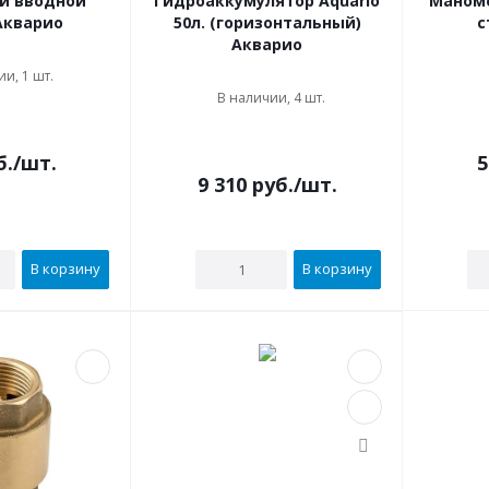
и вводной
Гидроаккумулятор Aquario
Маноме
Акварио
50л. (горизонтальный)
с
Акварио
и, 1 шт.
В наличии, 4 шт.
б.
/шт.
5
9 310
руб.
/шт.
В корзину
В корзину