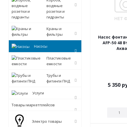
Короба,
водяные
розетки и
гидранты
Краны и
фильтры
Насос фонтан
AFP-50 48 В
Насосы
Акв
Пластиковые
емкости
Трубы и
фитинги ПНД
5 350
ру
Услуги
Товары маркетплейсов
Электро товары