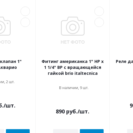
клапан 1"
Фитинг американка 1" НР х
Реле да
Акварио
1 1/4" ВР с вращающейся
гайкой brio italtecnica
и, 2 шт.
В наличии, 9 шт.
б.
/шт.
9
890
руб.
/шт.