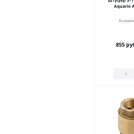
Штуцер 5-т
Aquario 
В наличи
855
ру