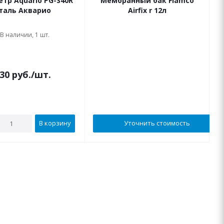
тр Aquario PG-S40R
Мембранный бак Flamco
таль Акварио
Airfix r 12л
В наличии, 1 шт.
В наличии
30
руб.
/шт.
В корзину
Уточнить стоимость