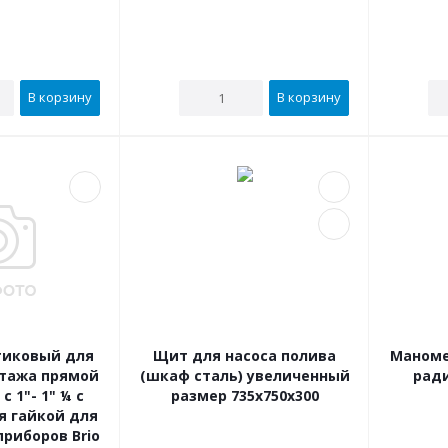
В корзину
В корзину
тиковый для
Щит для насоса полива
Маномет
тажа прямой
(шкаф сталь) увеличенный
ради
 1"- 1" ¼ с
размер 735х750х300
 гайкой для
риборов Brio