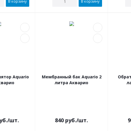
В корзину
В корзину
ятор Aquario
Мембранный бак Aquario 2
Обрат
кварио
литра Акварио
л
В наличии
В наличии
уб.
/шт.
840
руб.
/шт.
9