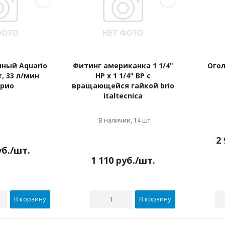
ный Aquario
Фитинг американка 1 1/4"
Огол
т, 33 л/мин
НР х 1 1/4" ВР с
арио
вращающейся гайкой brio
italtecnica
В наличии
В наличии, 14 шт.
2 
б.
/шт.
1 110
руб.
/шт.
В корзину
В корзину