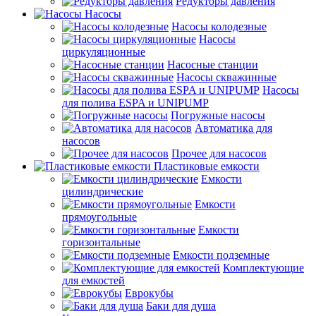
Редукторы давления
Насосы
Насосы колодезные
Насосы
циркуляционные
Насосные станции
Насосы скважинные
Насосы
для полива ESPA и UNIPUMP
Погружные насосы
Автоматика для
насосов
Прочее для насосов
Пластиковые емкости
Емкости
цилиндрические
Емкости
прямоугольные
Емкости
горизонтальные
Емкости подземные
Комплектующие
для емкостей
Еврокубы
Баки для душа