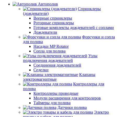
Автополив
Спринклеры
(дождеватели)
Веерные спринклеры
Роторные спринклеры
Готовые комплекты дождевателей с соплами
Дождеватели
Форсунки и сопла
для полива
Насадки MP Rotator
Сопла для полива
Узлы
подключения дождевателей
Соединения дождевателей
Седелки
Клапаны
электромагнитные
Контроллеры для
полива
Контроллеры проводные
Модули расширения для контролеров
Таймеры для полива
Датчики полива
Электро
товары и кабель для полива