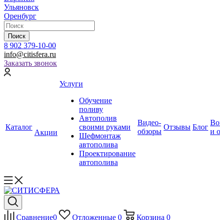
Ульяновск
Оренбург
Поиск
8 902 379-10-00
info@citisfera.ru
Заказать звонок
Услуги
Обучение
поливу
Автополив
Видео-
Во
Каталог
своими руками
Отзывы
Блог
обзоры
и 
Акции
Шефмонтаж
автополива
Проектирование
автополива
Сравнение
0
Отложенные
0
Корзина
0