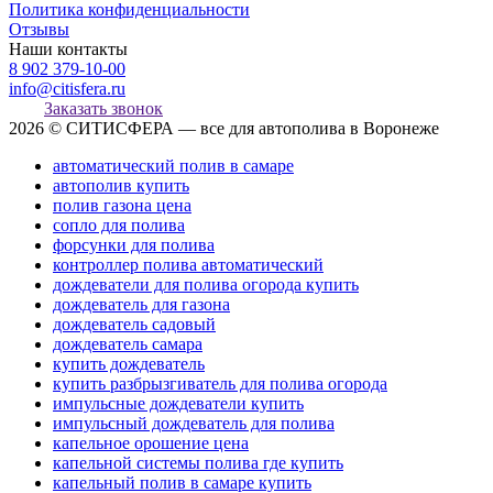
Политика конфиденциальности
Отзывы
Наши контакты
8 902 379-10-00
info@citisfera.ru
Заказать звонок
2026 © СИТИСФЕРА — все для автополива в Воронеже
автоматический полив в самаре
автополив купить
полив газона цена
сопло для полива
форсунки для полива
контроллер полива автоматический
дождеватели для полива огорода купить
дождеватель для газона
дождеватель садовый
дождеватель самара
купить дождеватель
купить разбрызгиватель для полива огорода
импульсные дождеватели купить
импульсный дождеватель для полива
капельное орошение цена
капельной системы полива где купить
капельный полив в самаре купить